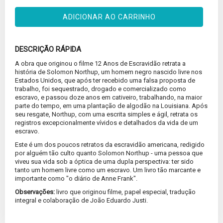
ADICIONAR AO CARRINHO
DESCRIÇÃO RÁPIDA
A obra que originou o filme 12 Anos de Escravidão retrata a
história de Solomon Northup, um homem negro nascido livre nos
Estados Unidos, que após ter recebido uma falsa proposta de
trabalho, foi sequestrado, drogado e comercializado como
escravo, e passou doze anos em cativeiro, trabalhando, na maior
parte do tempo, em uma plantação de algodão na Louisiana. Após
seu resgate, Northup, com uma escrita simples e ágil, retrata os
registros excepcionalmente vívidos e detalhados da vida de um
escravo.
Este é um dos poucos retratos da escravidão americana, redigido
por alguém tão culto quanto Solomon Northup - uma pessoa que
viveu sua vida sob a óptica de uma dupla perspectiva: ter sido
tanto um homem livre como um escravo. Um livro tão marcante e
importante como "o diário de Anne Frank".
Observações:
livro que originou filme, papel especial, tradução
integral e colaboração de João Eduardo Justi.