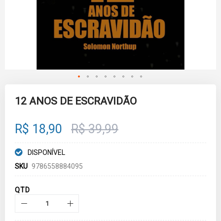
Skip
to
12 ANOS DE ESCRAVIDÃO
the
beginning
of
R$ 18,90
R$ 39,99
the
images
gallery
DISPONÍVEL
SKU
9786558884095
QTD