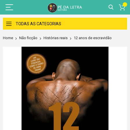
Skip
to
TODAS AS CATEGORIAS
Content
Home
Não ficção
Histórias reais
12 anos de escravidão
Skip
to
the
end
of
the
images
gallery