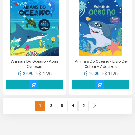
Animais Do Oceano - Abas
Animais Do Oceano - Livro De
Curiosas
Colorir + Adesivos
R$ 24,90
R$ 47,99
R$ 10,00
R$ 11,99
Page
You're currently reading page
Page
Page
Page
Page
Page
Próximo
1
2
3
4
5