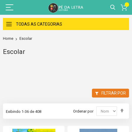
Skip
to
TODAS AS CATEGORIAS
Content
Home
Escolar
Escolar
FILTRAR POR
Set
Ordenar por
Exibindo
1
-
36
de
408
Des
Dir