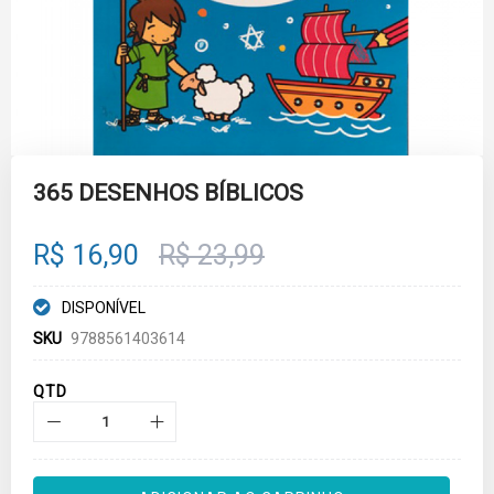
Skip
to
365 DESENHOS BÍBLICOS
the
beginning
of
R$ 16,90
R$ 23,99
the
images
gallery
DISPONÍVEL
SKU
9788561403614
QTD