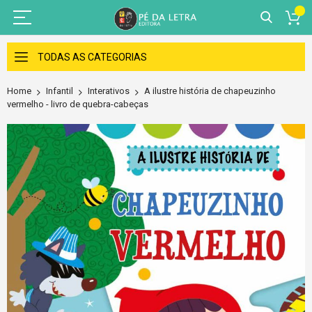
Skip
to
TODAS AS CATEGORIAS
Content
Home
Infantil
Interativos
A ilustre história de chapeuzinho
vermelho - livro de quebra-cabeças
Skip
to
the
end
of
the
images
gallery