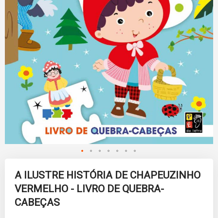
Skip
to
A ILUSTRE HISTÓRIA DE CHAPEUZINHO
the
VERMELHO - LIVRO DE QUEBRA-
beginning
of
CABEÇAS
the
images