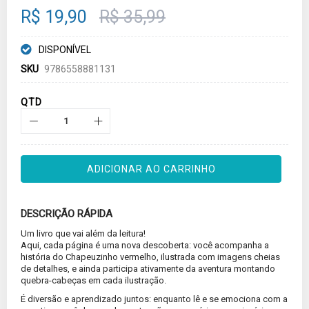
gallery
R$ 19,90
R$ 35,99
DISPONÍVEL
SKU
9786558881131
QTD
ADICIONAR AO CARRINHO
DESCRIÇÃO RÁPIDA
Um livro que vai além da leitura!
Aqui, cada página é uma nova descoberta: você acompanha a
história do Chapeuzinho vermelho, ilustrada com imagens cheias
de detalhes, e ainda participa ativamente da aventura montando
quebra-cabeças em cada ilustração.
É diversão e aprendizado juntos: enquanto lê e se emociona com a