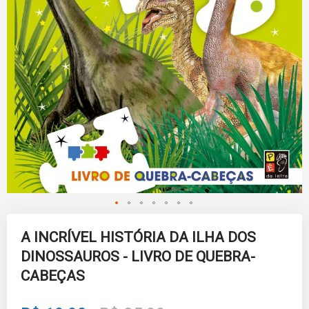
Skip
to
A INCRÍVEL HISTÓRIA DA ILHA DOS
the
DINOSSAUROS - LIVRO DE QUEBRA-
beginning
of
CABEÇAS
the
images
gallery