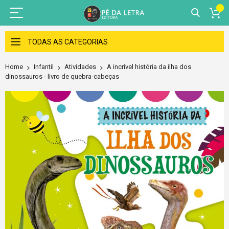
Skip
to
TODAS AS CATEGORIAS
Content
Home
Infantil
Atividades
A incrível história da ilha dos
dinossauros - livro de quebra-cabeças
Skip
to
the
end
of
the
images
gallery