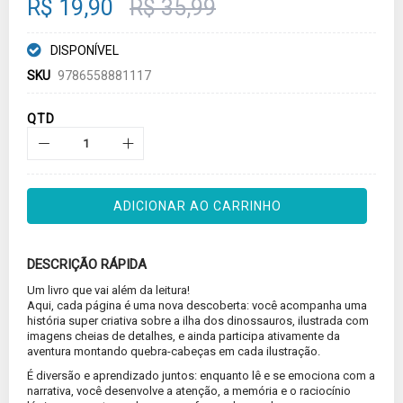
R$ 19,90
R$ 35,99
DISPONÍVEL
SKU
9786558881117
QTD
ADICIONAR AO CARRINHO
DESCRIÇÃO RÁPIDA
Um livro que vai além da leitura!
Aqui, cada página é uma nova descoberta: você acompanha uma
história super criativa sobre a ilha dos dinossauros, ilustrada com
imagens cheias de detalhes, e ainda participa ativamente da
aventura montando quebra-cabeças em cada ilustração.
É diversão e aprendizado juntos: enquanto lê e se emociona com a
narrativa, você desenvolve a atenção, a memória e o raciocínio