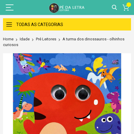
Skip
to
TODAS AS CATEGORIAS
Content
Home
Idade
Pré Leitores
A turma dos dinossauros - olhinhos
curiosos
Skip
to
the
end
of
the
images
gallery