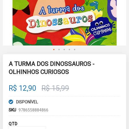
Skip
to
A TURMA DOS DINOSSAUROS -
the
OLHINHOS CURIOSOS
beginning
of
the
images
R$ 12,90
R$ 15,99
gallery
DISPONÍVEL
SKU
9786558884866
QTD