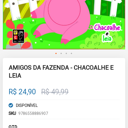
Skip
to
AMIGOS DA FAZENDA - CHACOALHE E
the
LEIA
beginning
of
the
images
R$ 24,90
R$ 49,99
gallery
DISPONÍVEL
SKU
9786558886907
QTD