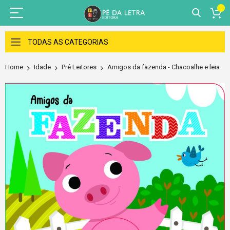
Skip
to
TODAS AS CATEGORIAS
Content
Home
Idade
Pré Leitores
Amigos da fazenda - Chacoalhe e leia
Skip
to
the
end
of
the
images
gallery