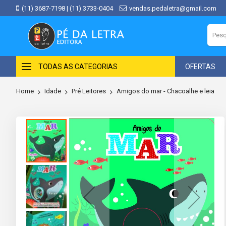
(11) 3687-7198
|
(11) 3733-0404
vendas.pedaletra@gmail.com
TODAS AS CATEGORIAS
OFERTAS
Home
Idade
Pré Leitores
Amigos do mar - Chacoalhe e leia
Skip
to
the
end
of
the
images
gallery