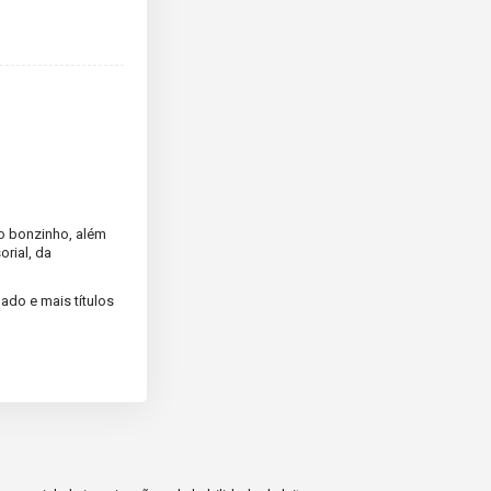
ão bonzinho, além
orial, da
ado e mais títulos