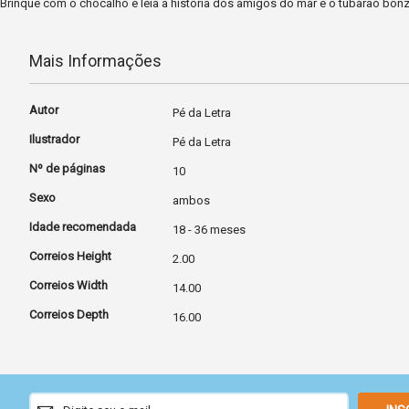
Brinque com o chocalho e leia a história dos amigos do mar e o tubarão bonzin
Mais Informações
Mais
Autor
Pé da Letra
Informações
Ilustrador
Pé da Letra
Nº de páginas
10
Sexo
ambos
Idade recomendada
18 - 36 meses
Correios Height
2.00
Correios Width
14.00
Correios Depth
16.00
Sign