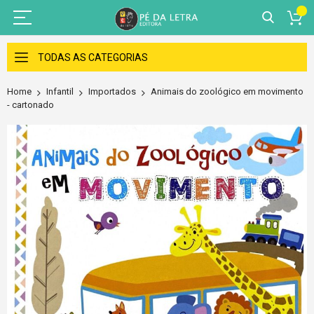
Skip
to
TODAS AS CATEGORIAS
Content
Home
Infantil
Importados
Animais do zoológico em movimento
- cartonado
Skip
to
the
end
of
the
images
gallery