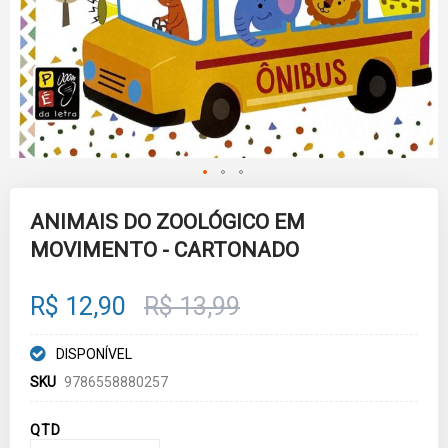
Skip
to
ANIMAIS DO ZOOLÓGICO EM
the
MOVIMENTO - CARTONADO
beginning
of
the
images
R$ 12,90
R$ 13,99
gallery
DISPONÍVEL
SKU
9786558880257
QTD