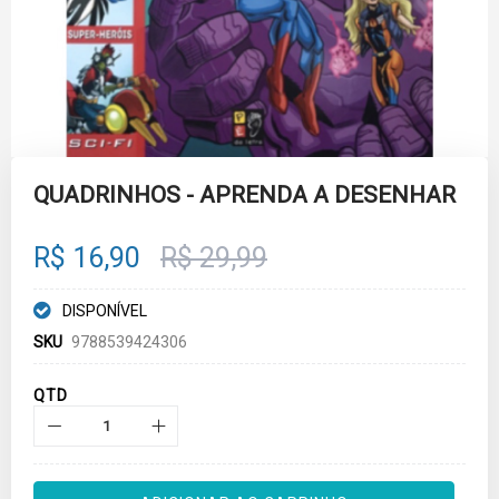
Skip
to
QUADRINHOS - APRENDA A DESENHAR
the
beginning
of
R$ 16,90
R$ 29,99
the
images
gallery
DISPONÍVEL
SKU
9788539424306
QTD