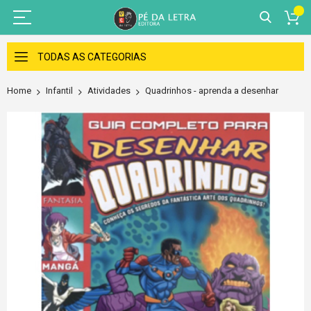
Skip
to
TODAS AS CATEGORIAS
Content
Home
Infantil
Atividades
Quadrinhos - aprenda a desenhar
Skip
to
the
end
of
the
images
gallery