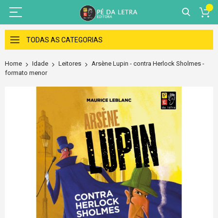
Skip
to
TODAS AS CATEGORIAS
Content
Home
Idade
Leitores
Arsène Lupin - contra Herlock Sholmes -
formato menor
Skip
to
the
end
of
the
images
gallery