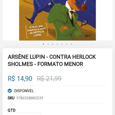
Skip
to
ARSÈNE LUPIN - CONTRA HERLOCK
the
SHOLMES - FORMATO MENOR
beginning
of
the
images
R$ 14,90
R$ 21,99
gallery
DISPONÍVEL
SKU
9786558882039
QTD