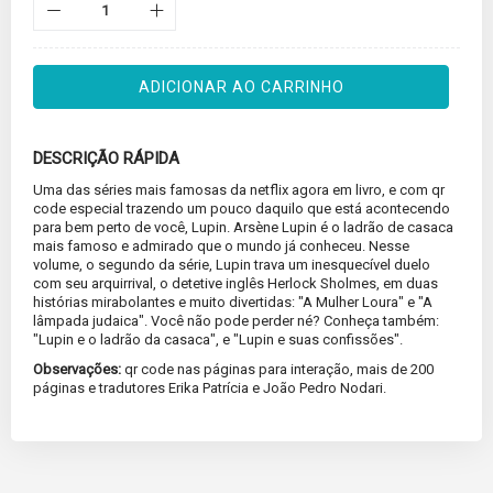
ADICIONAR AO CARRINHO
DESCRIÇÃO RÁPIDA
Uma das séries mais famosas da netflix agora em livro, e com qr
code especial trazendo um pouco daquilo que está acontecendo
para bem perto de você, Lupin. Arsène Lupin é o ladrão de casaca
mais famoso e admirado que o mundo já conheceu. Nesse
volume, o segundo da série, Lupin trava um inesquecível duelo
com seu arquirrival, o detetive inglês Herlock Sholmes, em duas
histórias mirabolantes e muito divertidas: "A Mulher Loura" e "A
lâmpada judaica". Você não pode perder né? Conheça também:
"Lupin e o ladrão da casaca", e "Lupin e suas confissões".
Observações:
qr code nas páginas para interação, mais de 200
páginas e tradutores Erika Patrícia e João Pedro Nodari.