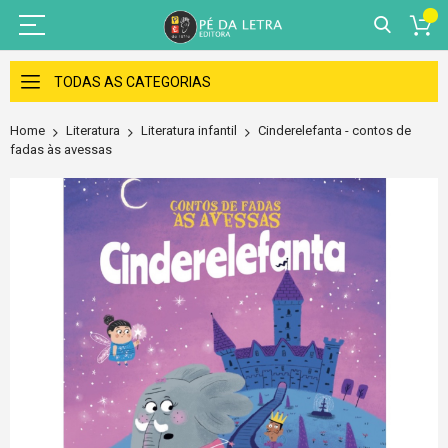
Skip
to
TODAS AS CATEGORIAS
Content
Home
Literatura
Literatura infantil
Cinderelefanta - contos de
fadas às avessas
Skip
to
the
end
of
the
images
gallery