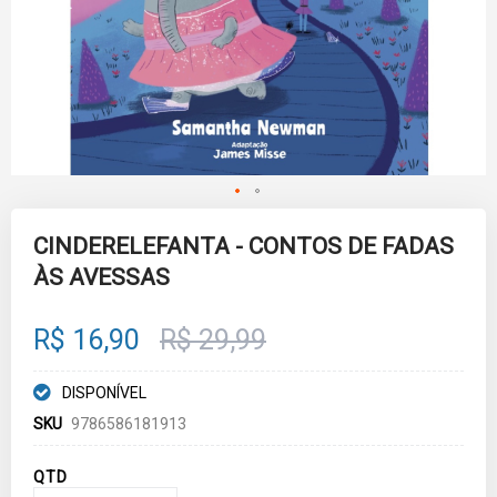
Skip
to
CINDERELEFANTA - CONTOS DE FADAS
the
ÀS AVESSAS
beginning
of
the
images
R$ 16,90
R$ 29,99
gallery
DISPONÍVEL
SKU
9786586181913
QTD