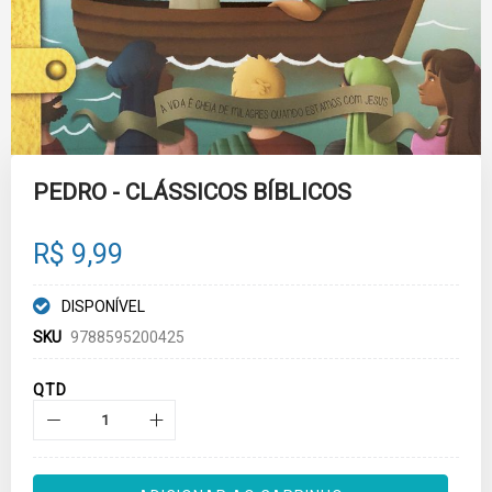
Skip
to
PEDRO - CLÁSSICOS BÍBLICOS
the
beginning
of
R$ 9,99
the
images
gallery
DISPONÍVEL
SKU
9788595200425
QTD