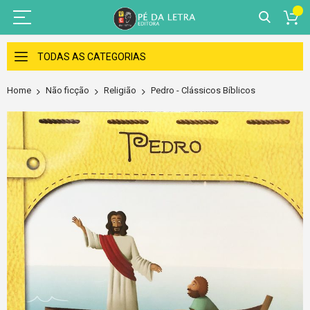
Skip
to
TODAS AS CATEGORIAS
Content
Home
Não ficção
Religião
Pedro - Clássicos Bíblicos
Skip
to
the
end
of
the
images
gallery