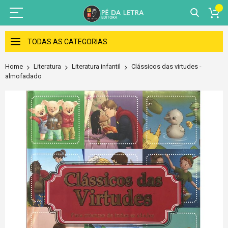
Skip
to
TODAS AS CATEGORIAS
Content
Home
Literatura
Literatura infantil
Clássicos das virtudes -
almofadado
Skip
to
the
end
of
the
images
gallery