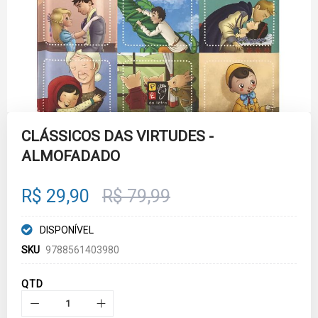
Skip
to
CLÁSSICOS DAS VIRTUDES -
the
ALMOFADADO
beginning
of
the
images
R$ 29,90
R$ 79,99
gallery
DISPONÍVEL
SKU
9788561403980
QTD