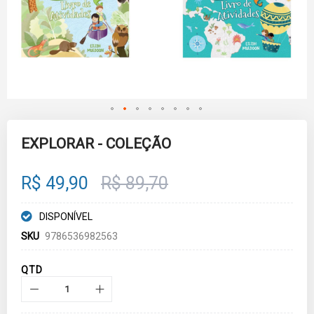
Skip
to
EXPLORAR - COLEÇÃO
the
beginning
of
R$ 49,90
R$ 89,70
the
images
gallery
DISPONÍVEL
SKU
9786536982563
QTD