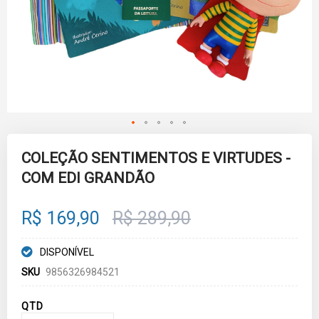
Skip
to
COLEÇÃO SENTIMENTOS E VIRTUDES -
the
COM EDI GRANDÃO
beginning
of
the
images
R$ 169,90
R$ 289,90
gallery
DISPONÍVEL
SKU
9856326984521
QTD