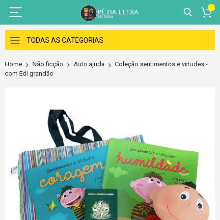
Skip
to
TODAS AS CATEGORIAS
Content
Home
Não ficção
Auto ajuda
Coleção sentimentos e virtudes -
com Edi grandão
Skip
to
the
end
of
the
images
gallery