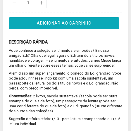
ADICIONAR AO CARRINHO
DESCRIÇÃO RÁPIDA
Você conhece a coleção sentimentos e emoções? E nosso
amigão Edi? Olha que legal, agora o Edi tem dois títulos novos:
humildade e coragem - sentimentos e virtudes, James Missé lança
um olhar diferente sobre esses temas, você vai se surpreender.
Além disso um super lançamento, o boneco do Edi grandão. Você
pode adquirir nesse lindo kit com uma sacola sustentável, um
passaporte da leitura, os dois títulos novos e o Edi grandão! Não
perca, com preço imperdível.
Observações:
2 livros, sacola sustentável (sacola pode ser outra
estampa do que a da foto), um passaporte da leitura (pode ser
uma cor diferente do que da foto) e o Edi grandão (30 cm diferente
dos outros das coleções).
Sugestão de faixa etária:
+/- 3+ para leitura acompanhado ou +/- 5+
leitura individual