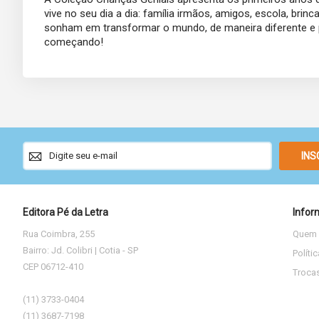
vive no seu dia a dia: família irmãos, amigos, escola, br
sonham em transformar o mundo, de maneira diferente e par
começando!
Sign
INS
Up
for
Our
Newsletter:
Editora Pé da Letra
Infor
Rua Coimbra, 255
Quem
Bairro: Jd. Colibri | Cotia - SP
Políti
CEP 06712-410
Troca
(11) 3733-0404
(11) 3687-7198