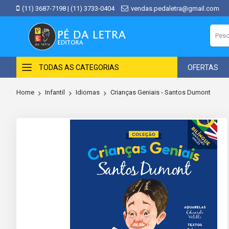
(11) 3687-7198
|
(11) 3733-0404
vendas.pedaletra@gmail.com
TODAS AS CATEGORIAS
OFERTAS
Home
Infantil
Idiomas
Crianças Geniais - Santos Dumont
Skip
to
the
end
of
the
images
gallery