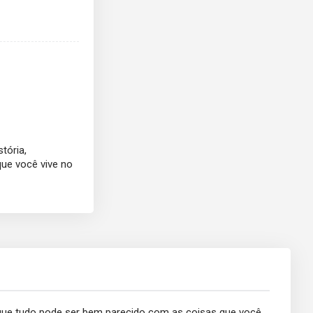
tória,
ue você vive no
que tudo pode ser bem parecido com as coisas que você