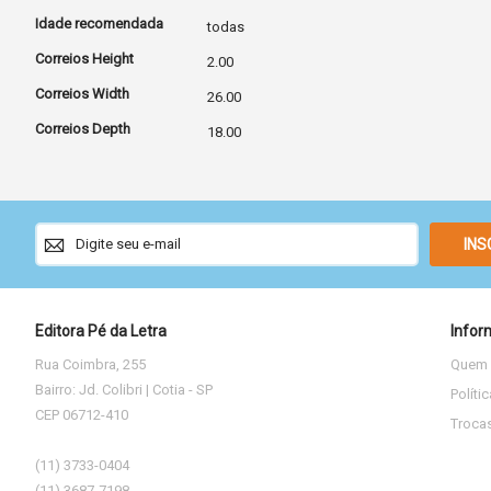
Idade recomendada
todas
Correios Height
2.00
Correios Width
26.00
Correios Depth
18.00
Sign
INS
Up
for
Our
Newsletter:
Editora Pé da Letra
Infor
Rua Coimbra, 255
Quem
Bairro: Jd. Colibri | Cotia - SP
Políti
CEP 06712-410
Troca
(11) 3733-0404
(11) 3687-7198