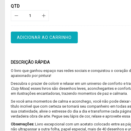
QTD
ADICIONAR AO CARRINHO
DESCRIÇÃO RÁPIDA
O livro que ganhou espaço nas redes sociais e conquistou o coração 
apaixonado por pintura!
Descubra o prazer de colorir e relaxar em um universo de conforto e t
Cozy Mood,
esses livros são desenhos leves, aconchegantes e confor
em ilustrações encantadoras, trazendo momentos de paz e calmaria.
Se você ama momentos de calma e aconchego, você não pode deixar d
título incrível que com certeza se tornará seu companheiro em todas a
sua criatividade, alivie o estresse do dia a dia e transforme cada pági
verdadeira obra de arte. Pegue seu lápis de cor, relaxe e aproveite essa
Observações:
Livro excepcional com um acetato colocado entre as pág
não ultrapassar a outra folha, papel especial, mais de 40 desenhos e