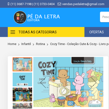
(11) 3687-7198
|
(11) 3733-0404
vendas.pedaletra@gmail.com
TODAS AS CATEGORIAS
OFERTAS
Home
Infantil
Rotina
Cozy Time - Coleção Cute & Cozy - Livro pa
Skip
to
the
end
of
the
images
gallery