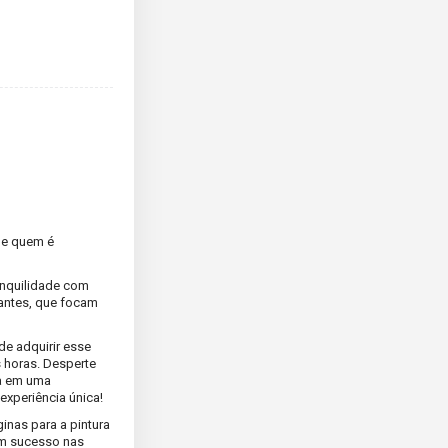
de quem é
ranquilidade com
tantes, que focam
e adquirir esse
s horas. Desperte
na em uma
 experiência única!
inas para a pintura
 um sucesso nas