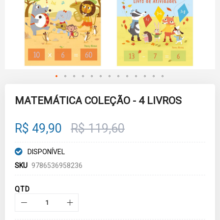
Skip
to
MATEMÁTICA COLEÇÃO - 4 LIVROS
the
beginning
of
R$ 49,90
R$ 119,60
the
images
gallery
DISPONÍVEL
SKU
9786536958236
QTD