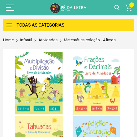
Skip
to
TODAS AS CATEGORIAS
Content
Home
Infantil
Atividades
Matemática coleção - 4 livros
Skip
to
the
end
of
the
images
gallery