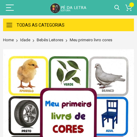
Skip
to
TODAS AS CATEGORIAS
Content
Home
Idade
Bebês Leitores
Meu primeiro livro cores
Skip
to
the
end
of
the
images
gallery