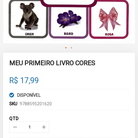
Skip
to
MEU PRIMEIRO LIVRO CORES
the
beginning
of
R$ 17,99
the
images
gallery
DISPONÍVEL
SKU
9788595201620
QTD