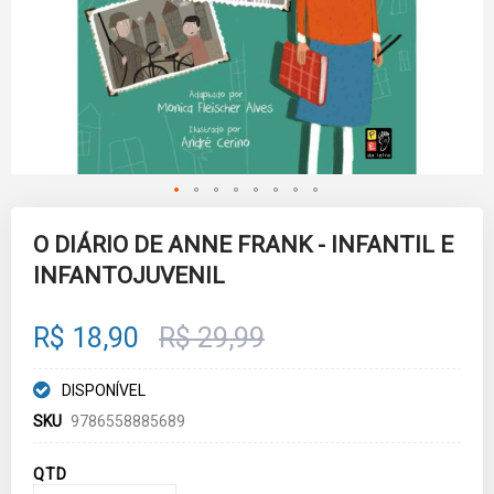
Skip
to
O DIÁRIO DE ANNE FRANK - INFANTIL E
the
INFANTOJUVENIL
beginning
of
the
images
R$ 18,90
R$ 29,99
gallery
DISPONÍVEL
SKU
9786558885689
QTD