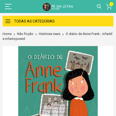
Skip
to
TODAS AS CATEGORIAS
Content
Home
Não ficção
Histórias reais
O diário de Anne Frank - infantil
e infantojuvenil
Skip
to
the
end
of
the
images
gallery