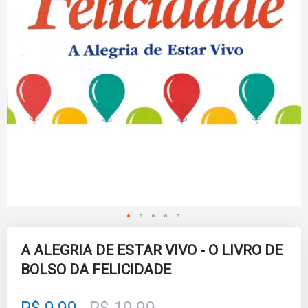
Skip
to
A ALEGRIA DE ESTAR VIVO - O LIVRO DE
the
BOLSO DA FELICIDADE
beginning
of
the
images