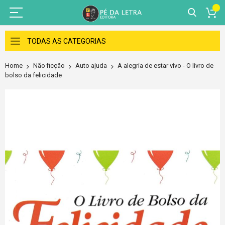
Skip
to
TODAS AS CATEGORIAS
Content
Home
Não ficção
Auto ajuda
A alegria de estar vivo - O livro de
bolso da felicidade
Skip
to
the
end
of
the
images
gallery