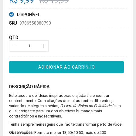
R$ 9,99
R$ 19,99
gallery
DISPONÍVEL
SKU
9786558880790
QTD
ADICIONAR AO CARRINHO
DESCRIÇÃO RÁPIDA
Este tesouro de ideias inspiradoras o ajudará a encontrar
contentamento. Com citações de muitas fontes diferentes,
variando de alegres a sérias,
O Livro de Bolso da Felicidade
é um
guia instigante para um dos objetivos humanos mais
contraditórios e indescritíveis.
Tenha sempre mensagens que irão te transformar perto de você!
Observações:
Formato menor 13,50x10,50, mais de 200