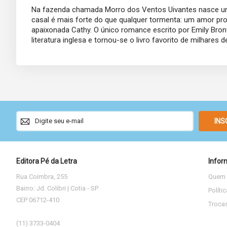
Na fazenda chamada Morro dos Ventos Uivantes nasce uma 
casal é mais forte do que qualquer tormenta: um amor proi
apaixonada Cathy. O único romance escrito por Emily Bro
literatura inglesa e tornou-se o livro favorito de milhare
Sign
INS
Up
for
Our
Newsletter:
Editora Pé da Letra
Infor
Rua Coimbra, 255
Quem
Bairro: Jd. Colibri | Cotia - SP
Políti
CEP 06712-410
Troca
(11) 3733-0404