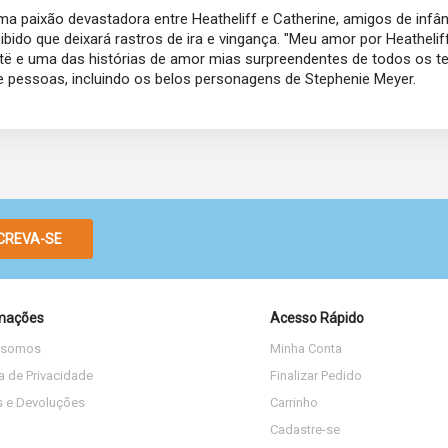
paixão devastadora entre Heatheliff e Catherine, amigos de infân
bido que deixará rastros de ira e vingança. "Meu amor por Heathelif
ntë e uma das histórias de amor mias surpreendentes de todos os t
s de pessoas, incluindo os belos personagens de Stephenie Meyer.
CREVA-SE
mações
Acesso Rápido
 somos
Minha Conta
ca de Privacidade
Finalizar Pedido
s e Devoluções
Carrinho
Cadastre-se