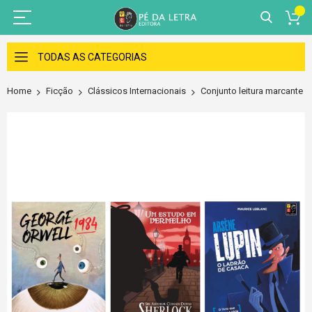
Skip
to
TODAS AS CATEGORIAS
Content
Home
Ficção
Clássicos Internacionais
Conjunto leitura marcante
Skip
to
the
end
of
the
images
gallery