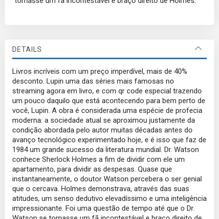
tornasse um fã incontestável e braço direito de Holmes.
DETAILS
Livros incríveis com um preço imperdível, mais de 40%
desconto. Lupin uma das séries mais famosas no
streaming agora em livro, e com qr code especial trazendo
um pouco daquilo que está acontecendo para bem perto de
você, Lupin. A obra é considerada uma espécie de profecia
moderna: a sociedade atual se aproximou justamente da
condição abordada pelo autor muitas décadas antes do
avanço tecnológico experimentado hoje, e é isso que faz de
1984 um grande sucesso da literatura mundial. Dr. Watson
conhece Sherlock Holmes a fim de dividir com ele um
apartamento, para dividir as despesas. Quase que
instantaneamente, o doutor Watson percebera o ser genial
que o cercava. Holmes demonstrava, através das suas
atitudes, um senso dedutivo elevadíssimo e uma inteligência
impressionante. Foi uma questão de tempo até que o Dr.
Watson se tornasse um fã incontestável e braço direito de