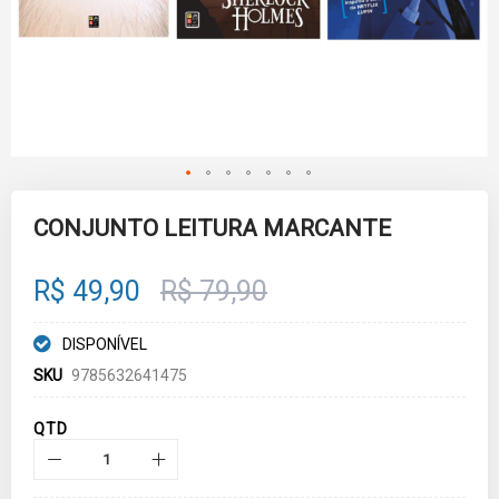
Skip
to
CONJUNTO LEITURA MARCANTE
the
beginning
of
R$ 49,90
R$ 79,90
the
images
gallery
DISPONÍVEL
SKU
9785632641475
QTD