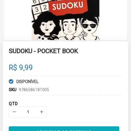
Skip
to
SUDOKU - POCKET BOOK
the
beginning
of
R$ 9,99
the
images
gallery
DISPONÍVEL
SKU
9786586181005
QTD