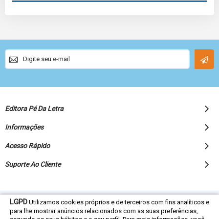
Sign
Up
for
Our
Newsletter:
Editora Pé Da Letra
Informações
Acesso Rápido
Suporte Ao Cliente
LGPD
Utilizamos cookies próprios e de terceiros com fins analíticos e
© 2022 Editora Pé da Letra - Todos os direitos reservados
para lhe mostrar anúncios relacionados com as suas preferências,