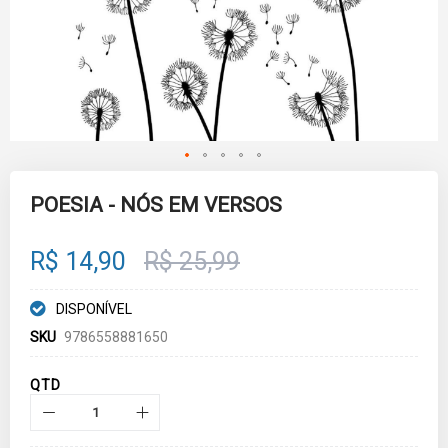
Skip
to
POESIA - NÓS EM VERSOS
the
beginning
of
R$ 14,90
R$ 25,99
the
images
gallery
DISPONÍVEL
SKU
9786558881650
QTD