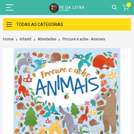
Skip
to
TODAS AS CATEGORIAS
Content
Home
Infantil
Atividades
Procure e ache - Animais
Skip
to
the
end
of
the
images
gallery