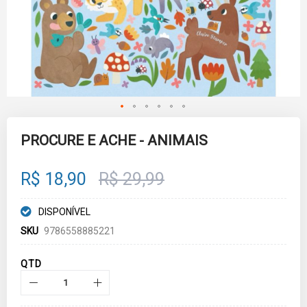
Skip
to
PROCURE E ACHE - ANIMAIS
the
beginning
of
R$ 18,90
R$ 29,99
the
images
gallery
DISPONÍVEL
SKU
9786558885221
QTD