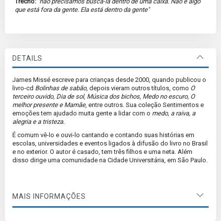
Trecho:
"não precisamos buscá-la dentro de uma caixa. Não é algo
que está fora da gente. Ela está dentro da gente"
DETAILS
James Missé escreve para crianças desde 2000, quando publicou o
livro-cd
Bolinhas de sabão
, depois vieram outros títulos, como
O
terceiro ouvido, Dia de sol, Música dos bichos, Medo no escuro, O
melhor presente e Mamãe
, entre outros. Sua coleção Sentimentos e
emoções tem ajudado muita gente a lidar com o
medo, a raiva, a
alegria e a tristeza.
É comum vê-lo e ouvi-lo cantando e contando suas histórias em
escolas, universidades e eventos ligados à difusão do livro no Brasil
e no exterior. O autor é casado, tem três filhos e uma neta. Além
disso dirige uma comunidade na Cidade Universitária, em São Paulo.
MAIS INFORMAÇÕES