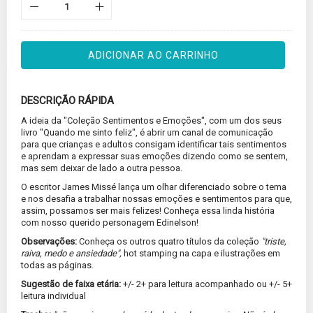
ADICIONAR AO CARRINHO
DESCRIÇÃO RÁPIDA
A ideia da "Coleção Sentimentos e Emoções", com um dos seus
livro "Quando me sinto feliz", é abrir um canal de comunicação
para que crianças e adultos consigam identificar tais sentimentos
e aprendam a expressar suas emoções dizendo como se sentem,
mas sem deixar de lado a outra pessoa.
O escritor James Missé lança um olhar diferenciado sobre o tema
e nos desafia a trabalhar nossas emoções e sentimentos para que,
assim, possamos ser mais felizes! Conheça essa linda história
com nosso querido personagem Edinelson!
Observações:
Conheça os outros quatro títulos da coleção
"triste,
raiva, medo e ansiedade",
hot stamping na capa e ilustrações em
todas as páginas.
Sugestão de faixa etária:
+/- 2+ para leitura acompanhado ou +/- 5+
leitura individual