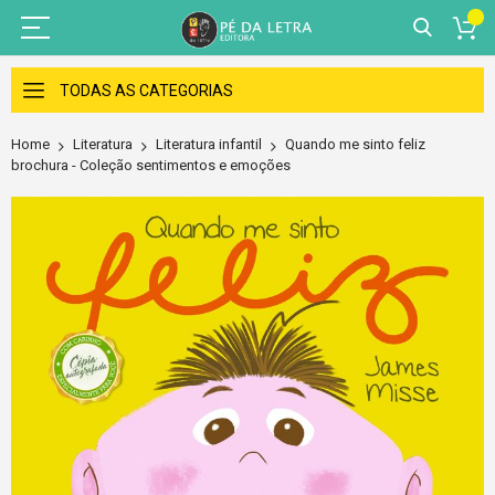
Skip
to
TODAS AS CATEGORIAS
Content
Home
Literatura
Literatura infantil
Quando me sinto feliz
brochura - Coleção sentimentos e emoções
Skip
to
the
end
of
the
images
gallery