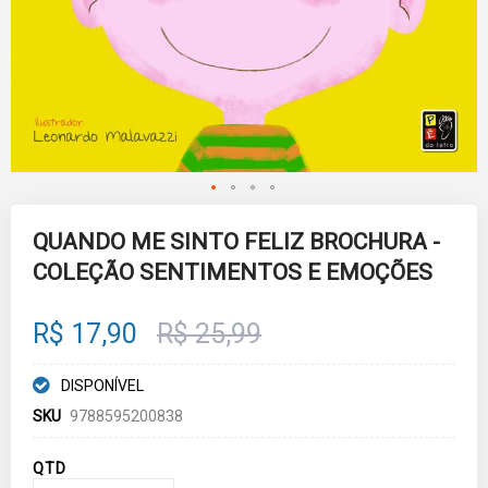
Skip
to
QUANDO ME SINTO FELIZ BROCHURA -
the
COLEÇÃO SENTIMENTOS E EMOÇÕES
beginning
of
the
images
R$ 17,90
R$ 25,99
gallery
DISPONÍVEL
SKU
9788595200838
QTD