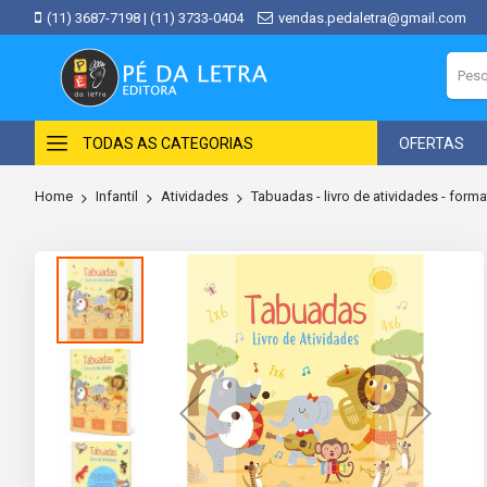
(11) 3687-7198
|
(11) 3733-0404
vendas.pedaletra@gmail.com
TODAS AS CATEGORIAS
OFERTAS
Home
Infantil
Atividades
Tabuadas - livro de atividades - form
Skip
to
the
end
of
the
images
gallery