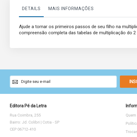
DETAILS
MAIS INFORMAÇÕES
Ajude a tornar os primeiros passos de seu filho na multipl
compreensão completa das tabelas de multiplicação do 2 a
Sign
INS
Up
for
Our
Newsletter:
Editora Pé da Letra
Infor
Rua Coimbra, 255
Quem
Bairro: Jd. Colibri | Cotia - SP
Políti
CEP 06712-410
Troca