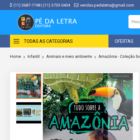
(11) 3687-7198
|
(11) 3733-0404
vendas.pedaletra@gmail.com
TODAS AS CATEGORIAS
OFERTAS
Home
Infantil
Animais e meio ambiente
Amazônia - Coleção bi
Skip
to
the
end
of
the
images
gallery