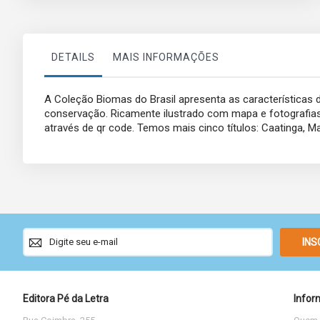
DETAILS
MAIS INFORMAÇÕES
A Coleção Biomas do Brasil apresenta as características de 
conservação. Ricamente ilustrado com mapa e fotografias 
através de qr code. Temos mais cinco títulos: Caatinga, Ma
Sign
INS
Up
for
Our
Newsletter:
Editora Pé da Letra
Infor