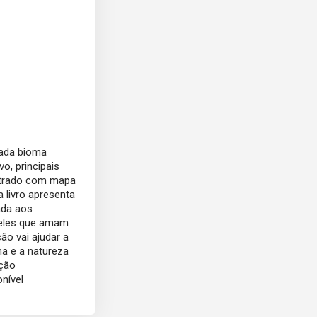
cada bioma
evo, principais
strado com mapa
a livro apresenta
ada aos
ueles que amam
o vai ajudar a
a e a natureza
ação
nível