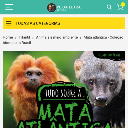
Skip
to
TODAS AS CATEGORIAS
Content
Home
Infantil
Animais e meio ambiente
Mata atlântica - Coleção
biomas do Brasil
Skip
to
the
end
of
the
images
gallery