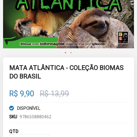
Skip
to
MATA ATLÂNTICA - COLEÇÃO BIOMAS
the
DO BRASIL
beginning
of
the
images
R$ 9,90
R$ 13,99
gallery
DISPONÍVEL
SKU
9786558880462
QTD