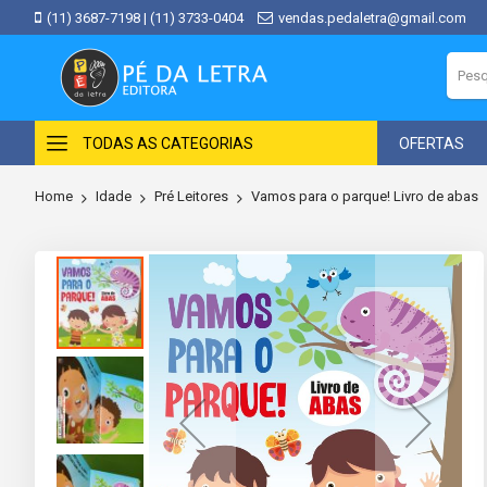
(11) 3687-7198
|
(11) 3733-0404
vendas.pedaletra@gmail.com
TODAS AS CATEGORIAS
OFERTAS
Home
Idade
Pré Leitores
Vamos para o parque! Livro de abas
Skip
to
the
end
of
the
images
gallery