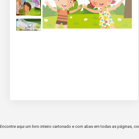
Skip
to
the
beginning
of
the
images
gallery
Encontre aqui um livro inteiro cartonado e com abas em todas as páginas, co