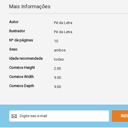
Mais Informações
Mais
Autor
Pé da Letra
Informações
Ilustrador
Pé da Letra
Nº de páginas
10
Sexo
ambos
Idade recomendada
todas
Correios Height
2.00
Correios Width
9.50
Correios Depth
9.00
Sign
INS
Up
for
Our